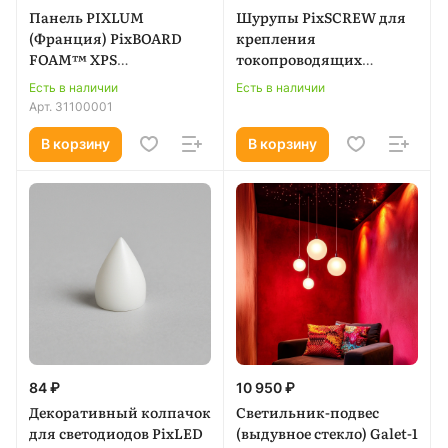
Панель PIXLUM
Шурупы PixSCREW для
(Франция) PixBOARD
крепления
FOAM™ XPS
токопроводящих
(2500x1200x22 mm) - 150W
панелей
Есть в наличии
Есть в наличии
(1,7 кг/1м.кв.)
Арт.
31100001
В корзину
В корзину
84 ₽
10 950 ₽
Декоративный колпачок
Светильник-подвес
для светодиодов PixLED
(выдувное стекло) Galet-1