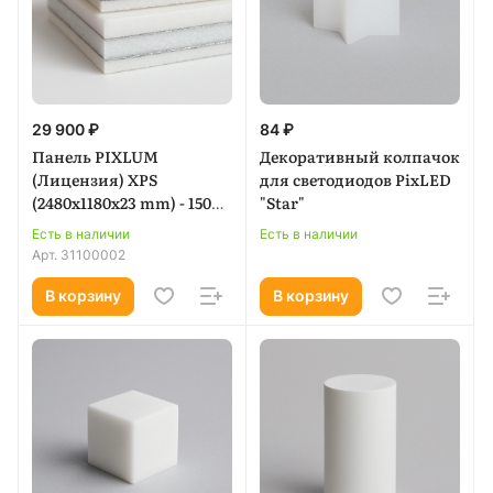
29 900 ₽
84 ₽
Панель PIXLUM
Декоративный колпачок
(Лицензия) XPS
для светодиодов PixLED
(2480x1180x23 mm) - 150W
"Star"
(1,7 кг/1м.кв.)
Есть в наличии
Есть в наличии
Арт.
31100002
В корзину
В корзину