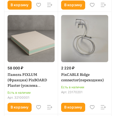
В корзину
В корзину
58 000 ₽
2 220 ₽
Панель PIXLUM
PixCABLE Bidge
(Франция) PixBOARD
connector(переходник)
Plaster (усилена
Есть в наличии
гипсокартоном) Plaster
Арт.
23170201
Есть в наличии
2500x1200x22 mm - 150W
Арт.
32100001
(6,5 кг/1м.кв.)
В корзину
В корзину