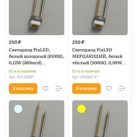
250 ₽
250 ₽
Светодиод PixLED,
Светодиод PixLED
белый холодный (6100К),
МЕРЦАЮЩИЙ, белый
0,12W (260mcd)
тёплый (3000К), 0,09W
влагозащищенный
(1010mcd)
Есть в наличии
Есть в наличии
Арт.
43122861
Арт.
4509A731
В корзину
В корзину