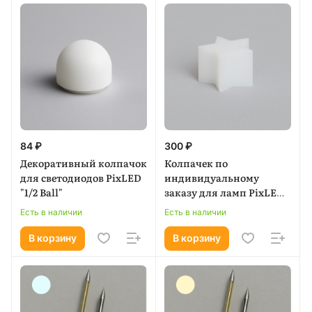
84 ₽
300 ₽
Декоративный колпачок
Колпачек по
для светодиодов PixLED
индивидуальному
"1/2 Ball"
заказу для ламп PixLED
(разработка
Есть в наличии
Есть в наличии
дизайна-1000,00)
В корзину
В корзину