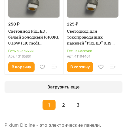
250 ₽
225 ₽
Светодиод PixLED ,
Светодиод для
белый холодный (6100К),
токопроводящих
0,16W (510 mcd)
панелей "PixLED" 0,19W
влагозащищенный
Желтый 480mcd
Есть в наличии
Есть в наличии
Арт.
43165861
Арт.
41194401
В корзину
В корзину
Загрузить еще
1
2
3
Pixlum Dipline - это электрические панели,