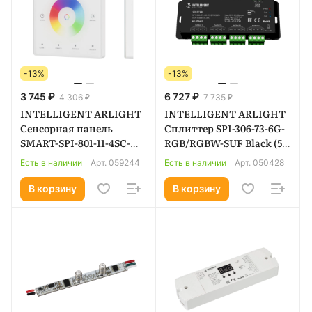
-13%
-13%
3 745 ₽
6 727 ₽
4 306 ₽
7 735 ₽
INTELLIGENT ARLIGHT
INTELLIGENT ARLIGHT
Сенсорная панель
Сплиттер SPI-306-73-6G-
SMART-SPI-801-11-4SC-
RGB/RGBW-SUF Black (5-
RGBW-SUF White (3V,
24V) (IARL, IP20 Металл,
Есть в наличии
Арт.
059244
Есть в наличии
Арт.
050428
2.4G) (IARL, IP20
5 лет) 050428
Пластик, 5 лет) 059244
В корзину
В корзину