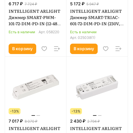
6 717 ₽
5 172 ₽
7 724 ₽
5 947 ₽
INTELLIGENT ARLIGHT
INTELLIGENT ARLIGHT
Диммер SMART-PWM-
Диммер SMART-TRIAC-
101-72-DIM-PD-IN (12-48V,
601-72-DIM-PD-IN (230V,
1x9A, ZigBee, 2.4G) (IARL,
1x1.5A, 2.4G) (IARL, IP20
Есть в наличии
Арт.
058220
Есть в наличии
IP20 Пластик, 5 лет)
Пластик, 5 лет) 025038(1)
Арт.
025038(1)
058220
В корзину
В корзину
-13%
-13%
7 017 ₽
2 430 ₽
8 070 ₽
2 794 ₽
INTELLIGENT ARLIGHT
INTELLIGENT ARLIGHT