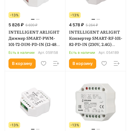
-13%
-13%
5 826 ₽
4 578 ₽
6 699 ₽
5 264 ₽
INTELLIGENT ARLIGHT
INTELLIGENT ARLIGHT
Диммер SMART-PWM-
Конвертер SMART-RF-101-
101-72-DIM-PD-IN (12-48V,
82-PD-IN (230V, 2.4G)
1x9A, TUYA Wi-Fi, 2.4G)
(IARL, IP20 Пластик, 5
Есть в наличии
Арт.
059158
Есть в наличии
Арт.
054189
(IARL, IP20 Пластик, 5
лет) 054189
лет) 059158
В корзину
В корзину
-13%
-13%