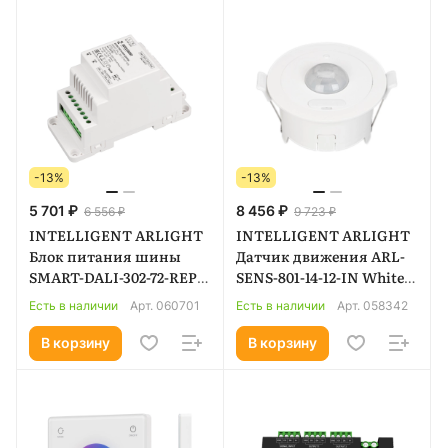
-13%
-13%
5 701 ₽
8 456 ₽
6 556 ₽
9 723 ₽
INTELLIGENT ARLIGHT
INTELLIGENT ARLIGHT
Блок питания шины
Датчик движения ARL-
SMART-DALI-302-72-REP-
SENS-801-14-12-IN White
DIN (230V, 200mA) (IARL,
(230V/3V, PIR, 433MHz)
Есть в наличии
Арт.
060701
Есть в наличии
Арт.
058342
IP20 Пластик, 5 лет)
(IARL, IP20 Пластик, 3
060701
года) 058342
В корзину
В корзину