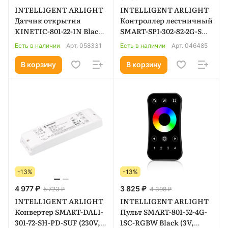
INTELLIGENT ARLIGHT
INTELLIGENT ARLIGHT
Датчик открытия
Контроллер лестничный
KINETIC-801-22-IN Black
SMART-SPI-302-82-2G-SH-
(No battery, 433MHz)
PS-SUF (12-24V, TUYA Wi-
Есть в наличии
Арт.
058331
Есть в наличии
Арт.
046485
(IARL, IP20 Пластик, 3
Fi, 2.4G) (IARL, IP20
года) 058331
Пластик, 5 лет) 046485
В корзину
В корзину
-13%
-13%
4 977 ₽
3 825 ₽
5 723 ₽
4 398 ₽
INTELLIGENT ARLIGHT
INTELLIGENT ARLIGHT
Конвертер SMART-DALI-
Пульт SMART-801-52-4G-
301-72-SH-PD-SUF (230V,
1SC-RGBW Black (3V,