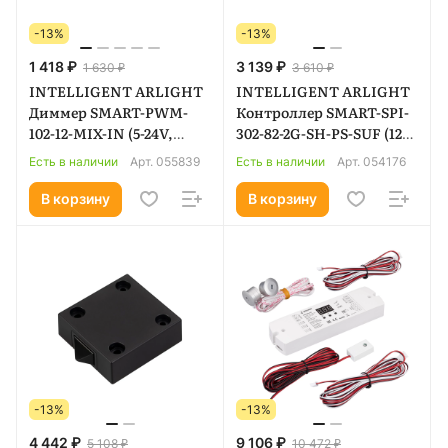
-13%
-13%
1 418 ₽
3 139 ₽
1 630 ₽
3 610 ₽
INTELLIGENT ARLIGHT
INTELLIGENT ARLIGHT
Диммер SMART-PWM-
Контроллер SMART-SPI-
102-12-MIX-IN (5-24V,
302-82-2G-SH-PS-SUF (12-
2x2A, 2-button, SENS)
24V, 2.4G) (IARL, IP20
Есть в наличии
Арт.
055839
Есть в наличии
Арт.
054176
(IARL, Контроллер)
Пластик, 5 лет) 054176
055839
В корзину
В корзину
-13%
-13%
4 442 ₽
9 106 ₽
5 108 ₽
10 472 ₽