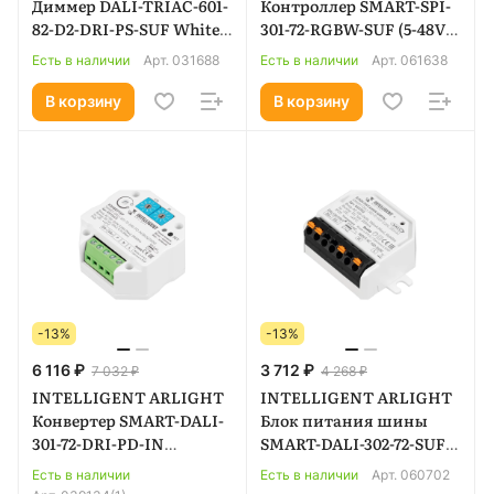
Диммер DALI-TRIAC-601-
Контроллер SMART-SPI-
82-D2-DRI-PS-SUF White
301-72-RGBW-SUF (5-48V,
(230V, 1x1.5A) (IARL, IP20
8A, 2.4G) (IARL, IP20
Есть в наличии
Арт.
031688
Есть в наличии
Арт.
061638
Пластик, 5 лет) 031688
Пластик, 5 лет) 061638
В корзину
В корзину
-13%
-13%
6 116 ₽
3 712 ₽
7 032 ₽
4 268 ₽
INTELLIGENT ARLIGHT
INTELLIGENT ARLIGHT
Конвертер SMART-DALI-
Блок питания шины
301-72-DRI-PD-IN
SMART-DALI-302-72-SUF
(BUS/230V) (IARL, IP20
(230V, 200mA) (IARL, IP20
Есть в наличии
Есть в наличии
Арт.
060702
Пластик, 5 лет) 039134(1)
Пластик, 5 лет) 060702