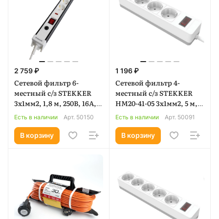
2 759 ₽
1 196 ₽
Сетевой фильтр 6-
Сетевой фильтр 4-
местный с/з STEKKER
местный с/з STEKKER
3x1мм2, 1,8 м, 250В, 16А,
HM20-41-05 3x1мм2, 5 м,
серия Techno, HM22-61-
серия Optima, белый
Есть в наличии
Арт.
50150
Есть в наличии
Арт.
50091
02, белый (50150)
(50091)
В корзину
В корзину