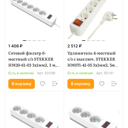
1 408 ₽
2 512 ₽
Сетевой фильтр 6-
Удлинитель 4-местный
местный с/з STEKKER
с/з с выключ. STEKKER
HM20-61-03 3x1мм2, 3 м,
HM071-41-05 3x1мм2, 5м,
серия Optima, белый
250В, 16А, 1USB+2C, 2.4A,
Есть в наличии
Арт.
50096
Есть в наличии
Арт.
50141
(50096)
сер Home, белый (50141)
В корзину
В корзину