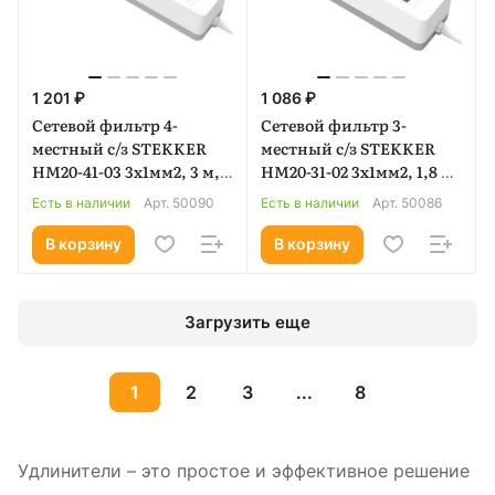
1 201 ₽
1 086 ₽
Сетевой фильтр 4-
Сетевой фильтр 3-
местный с/з STEKKER
местный с/з STEKKER
HM20-41-03 3x1мм2, 3 м,
HM20-31-02 3x1мм2, 1,8 м,
серия Optima, белый
серия Optima, белый
Есть в наличии
Арт.
50090
Есть в наличии
Арт.
50086
(50090)
(50086)
В корзину
В корзину
Загрузить еще
1
2
3
...
8
Удлинители – это простое и эффективное решение