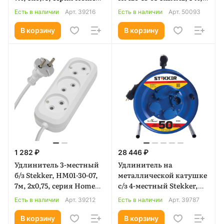
(У10-002), белый (39216)
серия Optima, белый
Есть в наличии
Арт.
39216
Есть в наличии
Арт.
50093
(50093)
В корзину
В корзину
1 282 ₽
28 446 ₽
Удлинитель 3-местный
Удлинитель на
б/з Stekker, HM01-30-07,
металлической катушке
7м, 2x0,75, серия Home
с/з 4-местный Stekker,
(У10-430), белый (39212)
PRF02-31-50, 50м, 3*1,5,
Есть в наличии
Арт.
39212
Есть в наличии
Арт.
39787
серия Professional,
синий (39787)
В корзину
В корзину