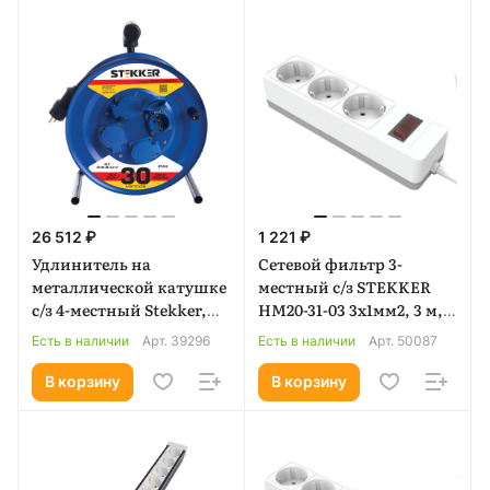
26 512 ₽
1 221 ₽
Удлинитель на
Сетевой фильтр 3-
металлической катушке
местный с/з STEKKER
с/з 4-местный Stekker,
HM20-31-03 3x1мм2, 3 м,
PRF02-41-30, 30м, 3*2,5,
250В, 16А, серия Optima,
Есть в наличии
Арт.
39296
Есть в наличии
Арт.
50087
серия Professional,
белый (50087)
синий (39296)
В корзину
В корзину