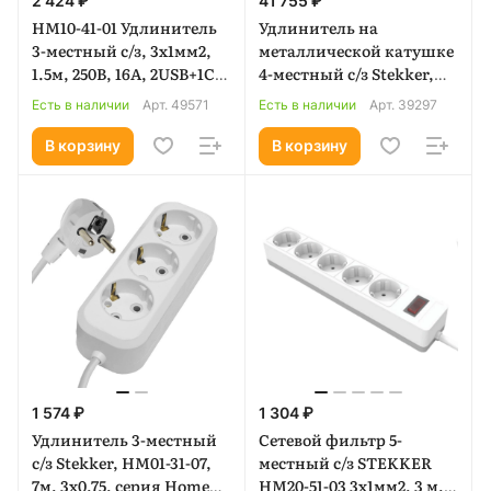
2 424 ₽
41 755 ₽
HM10-41-01 Удлинитель
Удлинитель на
3-местный с/з, 3x1мм2,
металлической катушке
1.5м, 250В, 16А, 2USB+1С,
4-местный с/з Stekker,
5V 3,1А, серия Comfort,
PRF02-41-50, 50м, 3*2,5,
Есть в наличии
Арт.
49571
Есть в наличии
Арт.
39297
белый (49571)
серия Professional,
синий (39297)
В корзину
В корзину
1 574 ₽
1 304 ₽
Удлинитель 3-местный
Сетевой фильтр 5-
с/з Stekker, HM01-31-07,
местный с/з STEKKER
7м, 3x0,75, серия Home
HM20-51-03 3x1мм2, 3 м,