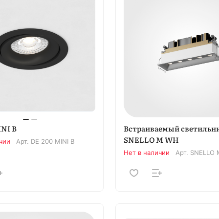
INI B
Встраиваемый светильн
SNELLO M WH
чии
Арт.
DE 200 MINI B
Нет в наличии
Арт.
SNELLO 