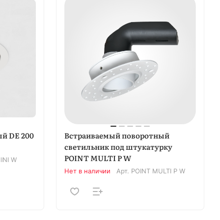
й DE 200
Встраиваемый поворотный
светильник под штукатурку
POINT MULTI P W
INI W
Нет в наличии
Арт.
POINT MULTI P W