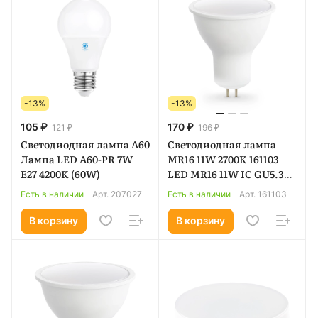
-13%
-13%
105 ₽
170 ₽
121 ₽
196 ₽
Светодиодная лампа A60
Светодиодная лампа
Лампа LED A60-PR 7W
MR16 11W 2700K 161103
E27 4200K (60W)
LED MR16 11W IC GU5.3
2700K 175-265V
Есть в наличии
Арт.
207027
Есть в наличии
Арт.
161103
В корзину
В корзину