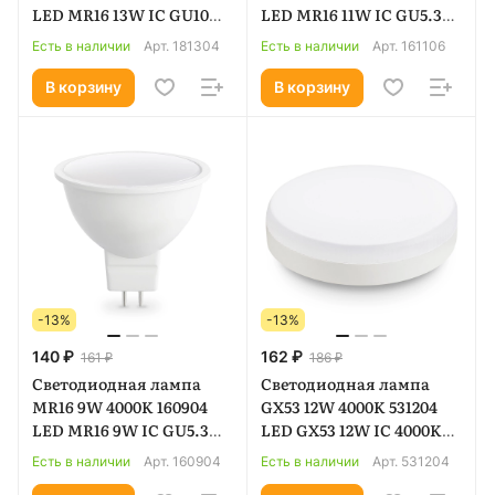
LED MR16 13W IC GU10
LED MR16 11W IC GU5.3
4000K 175-265V
6400K 175-265V
Есть в наличии
Арт.
181304
Есть в наличии
Арт.
161106
В корзину
В корзину
-13%
-13%
140 ₽
162 ₽
161 ₽
186 ₽
Светодиодная лампа
Светодиодная лампа
MR16 9W 4000K 160904
GX53 12W 4000K 531204
LED MR16 9W IC GU5.3
LED GX53 12W IC 4000K
4000K 175-265V
175-265V
Есть в наличии
Арт.
160904
Есть в наличии
Арт.
531204