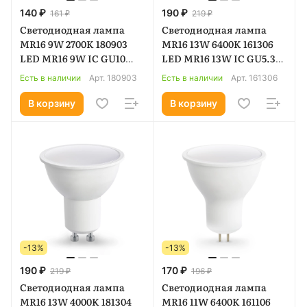
140 ₽
190 ₽
161 ₽
219 ₽
Светодиодная лампа
Светодиодная лампа
MR16 9W 2700K 180903
MR16 13W 6400K 161306
LED MR16 9W IC GU10
LED MR16 13W IC GU5.3
2700K 175-265V
6400K 175-265V
Есть в наличии
Арт.
180903
Есть в наличии
Арт.
161306
В корзину
В корзину
-13%
-13%
190 ₽
170 ₽
219 ₽
196 ₽
Светодиодная лампа
Светодиодная лампа
MR16 13W 4000K 181304
MR16 11W 6400K 161106