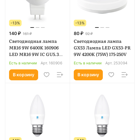
-13%
-13%
140 ₽
80 ₽
161 ₽
92 ₽
Светодиодная лампа
Светодиодная лампа
MR16 9W 6400K 160906
GX53 Лампа LED GX53-PR
LED MR16 9W IC GU5.3
9W 4200K (75W) 175-250V
6400K 175-265V
Есть в наличии
Арт.
160906
Есть в наличии
Арт.
253094
В корзину
В корзину