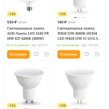
-13%
-13%
550 ₽
190 ₽
633 ₽
219 ₽
Светодиодная лампа
Светодиодная лампа
A120 Лампа LED A120-PR
MR16 13W 4000K 161304
18W E27 4200K (200W)
LED MR16 13W IC GU5.3
4000K 175-265V
Есть в наличии
Арт.
201177
Есть в наличии
Арт.
161304
В корзину
В корзину
-13%
-13%