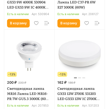
GX53 9W 4000K 530904
Лампа LED C37-PR 6W
LED GX53 9W IC 4000K
E27 3000K (60W)
175-265V
Есть в наличии
Арт.
530904
Есть в наличии
Арт.
206127
В корзину
В корзину
-13%
-13%
200 ₽
162 ₽
230 ₽
186 ₽
Светодиодная лампа
Светодиодная лампа
MR16 Лампа LED MR16-
GX53 12W 2700K 531203
PR 7W GU5.3 3000K (60W)
LED GX53 12W IC 2700K
175-250V
175-265V
Есть в наличии
Арт.
207853
Есть в наличии
Арт.
531203