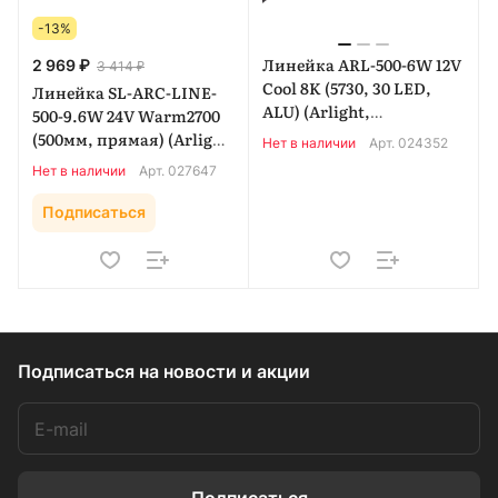
-13%
Линейка ARL-500-6W 12V
2 969 ₽
3 414 ₽
Cool 8K (5730, 30 LED,
Линейка SL-ARC-LINE-
ALU) (Arlight,
500-9.6W 24V Warm2700
Открытый) 024352
(500мм, прямая) (Arlight,
Нет в наличии
Арт.
024352
-) 027647
Нет в наличии
Арт.
027647
Подписаться
Подписаться
на новости и акции
Подписаться