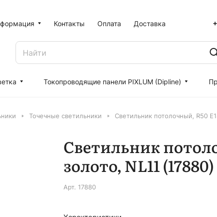
+
формация
Контакты
Оплата
Доставка
ветка
Токопроводящие панели PIXLUM (Dipline)
Пр
ьники
Точечные светильники
Светильник потолочный, R50 E14
Светильник потоло
золото, NL11 (17880)
Арт.
17880