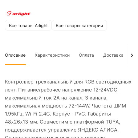
Все товары Arlight
Все товары категории
Описание
Характеристики
Оплата
Доставка
До
Контроллер трёхканальный для RGB светодиодных
лент. Питание/рабочее напряжение 12-24VDC,
максимальный ток 2A на канал, 3 канала,
максимальная мощность 72-144W. Частота ШИМ
1.95kГц, Wi-Fi 2.4G. Корпус - PVC. Габариты
48х26х13 мм. Cовместим с платформой TUYA,
поддерживается управление ЯНДЕКС АЛИСА.
Список совместимых пультов в разделе