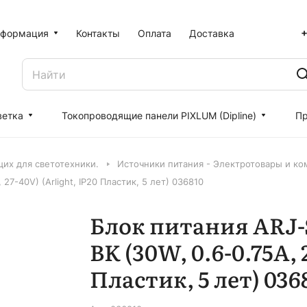
+
формация
Контакты
Оплата
Доставка
ветка
Токопроводящие панели PIXLUM (Dipline)
Пр
их для светотехники.
Источники питания - Электротовары и к
7-40V) (Arlight, IP20 Пластик, 5 лет) 036810
Блок питания ARJ-
BK (30W, 0.6-0.75A, 
Пластик, 5 лет) 036