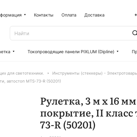
+
формация
Контакты
Оплата
Доставка
ветка
Токопроводящие панели PIXLUM (Dipline)
Пр
их для светотехники.
Инструменты (стеккеры) - Электротовар
сти, автостоп MTS-73-R (50201)
Рулетка, 3 м х 16 
покрытие, II класс
73-R (50201)