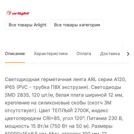
Все товары Arlight
Все товары категории
Описание
Характеристики
Оплата
Доставка
До
Светодиодная герметичная лента ARL серии A120,
IP65 (PVC - трубка ПВХ экструзия). Светодиоды
SMD 2835, 120 шт/м, белая плата шириной 12 мм,
крепление на силиконовые скобы (скотч 3M
отсутствует). Цвет ТЕПЛЫЙ 2700K, индекс
цветопередачи CRI>85, угол 120°. Питание 230 В,
мощность 15 Вт/м (750 Вт на 50 м). Размеры
50000x15x6.5 мм. Мин. отрезок 100 мм, 12