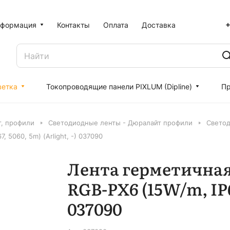
+
формация
Контакты
Оплата
Доставка
ветка
Токопроводящие панели PIXLUM (Dipline)
Пр
т, профили
Светодиодные ленты - Дюралайт профили
Светод
5060, 5m) (Arlight, -) 037090
Лента герметична
RGB-PX6 (15W/m, IP67
037090