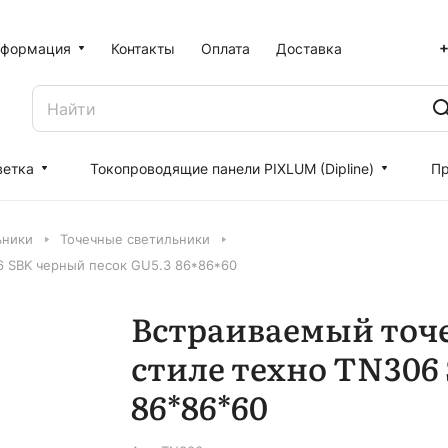
+
формация
Контакты
Оплата
Доставка
ветка
Токопроводящие панели PIXLUM (Dipline)
Пр
ьники
Точечные светильники
6 SBK черный песок GU5.3 86*86*60
Встраиваемый точ
стиле техно TN306
86*86*60