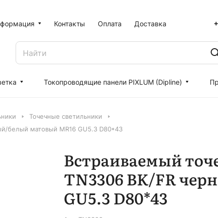
+
формация
Контакты
Оплата
Доставка
ветка
Токопроводящие панели PIXLUM (Dipline)
Пр
ьники
Точечные светильники
ый/белый матовый MR16 GU5.3 D80*43
Встраиваемый точ
TN3306 BK/FR чер
GU5.3 D80*43