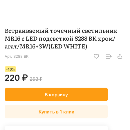
Встраиваемый точечный светильник
MR16 с LED подсветкой S288 BK хром/
агат/MR16+3W(LED WHITE)
Арт.
S288 BK
-13%
220 ₽
253 ₽
В корзину
Купить в 1 клик