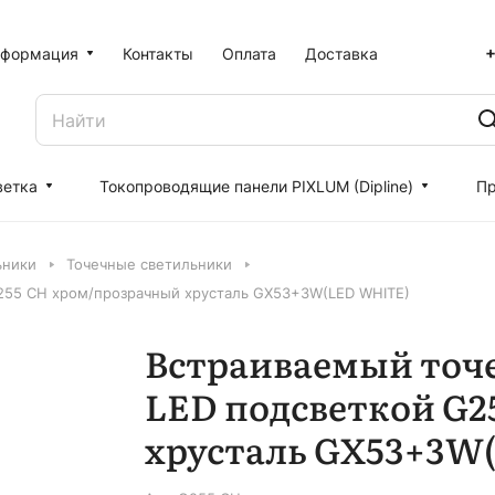
+
формация
Контакты
Оплата
Доставка
ветка
Токопроводящие панели PIXLUM (Dipline)
Пр
ьники
Точечные светильники
255 CH хром/прозрачный хрусталь GX53+3W(LED WHITE)
Встраиваемый точе
LED подсветкой G2
хрусталь GX53+3W