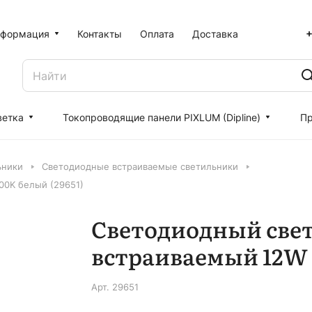
+
формация
Контакты
Оплата
Доставка
ветка
Токопроводящие панели PIXLUM (Dipline)
Пр
ьники
Светодиодные встраиваемые светильники
00K белый (29651)
Светодиодный свет
встраиваемый 12W 
Арт.
29651