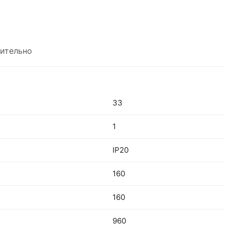
ительно
33
1
IP20
160
160
960