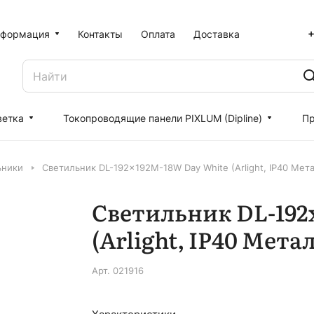
+
формация
Контакты
Оплата
Доставка
ветка
Токопроводящие панели PIXLUM (Dipline)
Пр
ьники
Светильник DL-192x192M-18W Day White (Arlight, IP40 Мета
Светильник DL-192
(Arlight, IP40 Метал
Арт.
021916