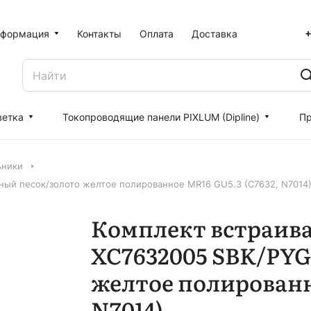
+
формация
Контакты
Оплата
Доставка
ветка
Токопроводящие панели PIXLUM (Dipline)
Пр
ьники
ный песок/золото желтое полированное MR16 GU5.3 (C7632, N7014
Комплект встраив
XC7632005 SBK/PYG
желтое полированн
N7014)