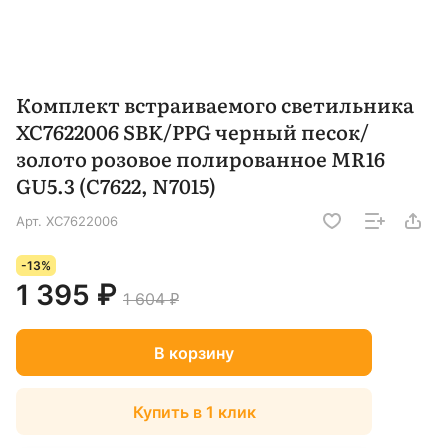
Комплект встраиваемого светильника
XC7622006 SBK/PPG черный песок/
золото розовое полированное MR16
GU5.3 (C7622, N7015)
Арт.
XC7622006
-13%
1 395 ₽
1 604 ₽
В корзину
Купить в 1 клик