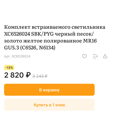
Комплект встраиваемого светильника
XC6526024 SBK/PYG черный песок/
золото желтое полированное MR16
GU5.3 (C6526, N6134)
Арт.
XC6526024
-13%
2 820 ₽
3 243 ₽
В корзину
Купить в 1 клик