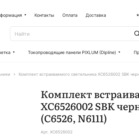
+
формация
Контакты
Оплата
Доставка
ветка
Токопроводящие панели PIXLUM (Dipline)
Пр
ьники
Комплект встраиваемого светильника XC6526002 SBK черн
Комплект встраив
XC6526002 SBK чер
(C6526, N6111)
Арт.
XC6526002