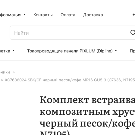
+
формация
Контакты
Оплата
Доставка
ветка
Токопроводящие панели PIXLUM (Dipline)
Пр
ьники
ем XC7636024 SBK/CF черный песок/кофе MR16 GU5.3 (C7636, N7195
Комплект встраива
композитным хрус
черный песок/кофе
N7195)