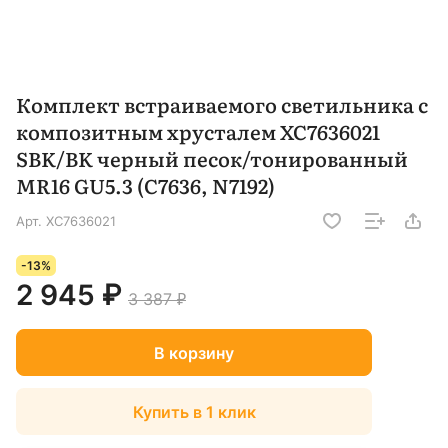
Комплект встраиваемого светильника с
композитным хрусталем XC7636021
SBK/BK черный песок/тонированный
MR16 GU5.3 (C7636, N7192)
Арт.
XC7636021
-13%
2 945 ₽
3 387 ₽
В корзину
Купить в 1 клик