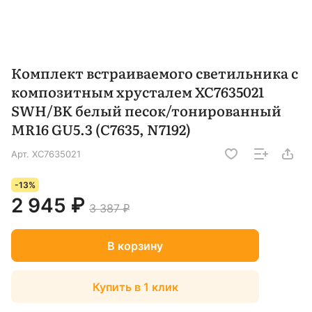
Комплект встраиваемого светильника с
композитным хрусталем XC7635021
SWH/BK белый песок/тонированный
MR16 GU5.3 (C7635, N7192)
Арт.
XC7635021
-13%
2 945 ₽
3 387 ₽
В корзину
Купить в 1 клик