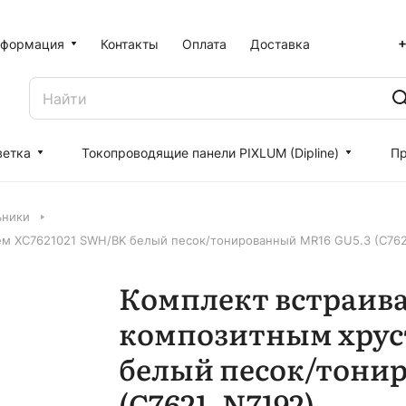
+
формация
Контакты
Оплата
Доставка
ветка
Токопроводящие панели PIXLUM (Dipline)
Пр
ьники
ем XC7621021 SWH/BK белый песок/тонированный MR16 GU5.3 (C762
Комплект встраива
композитным хрус
белый песок/тони
(C7621, N7192)