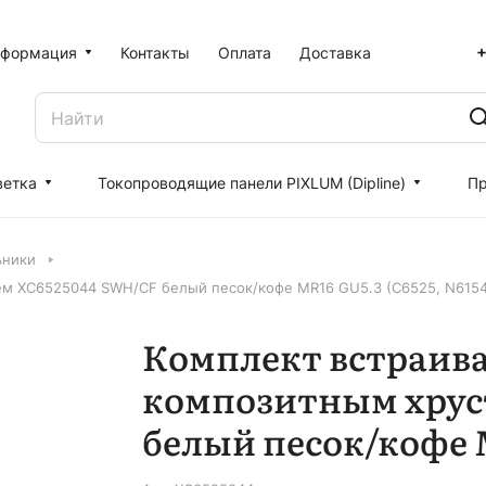
+
формация
Контакты
Оплата
Доставка
ветка
Токопроводящие панели PIXLUM (Dipline)
Пр
ьники
ем XC6525044 SWH/CF белый песок/кофе MR16 GU5.3 (C6525, N6154
Комплект встраива
композитным хрус
белый песок/кофе M