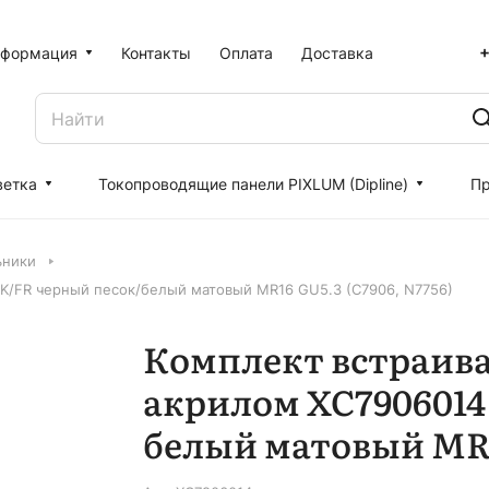
+
формация
Контакты
Оплата
Доставка
ветка
Токопроводящие панели PIXLUM (Dipline)
Пр
ьники
K/FR черный песок/белый матовый MR16 GU5.3 (C7906, N7756)
Комплект встраива
акрилом XC7906014
белый матовый MR16