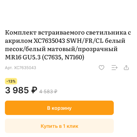
Комплект встраиваемого светильника с
акрилом XC7635043 SWH/FR/CL белый
песок/белый матовый/прозрачный
MR16 GU5.3 (C7635, N7160)
Арт.
XC7635043
-13%
3 985 ₽
4 583 ₽
В корзину
Купить в 1 клик