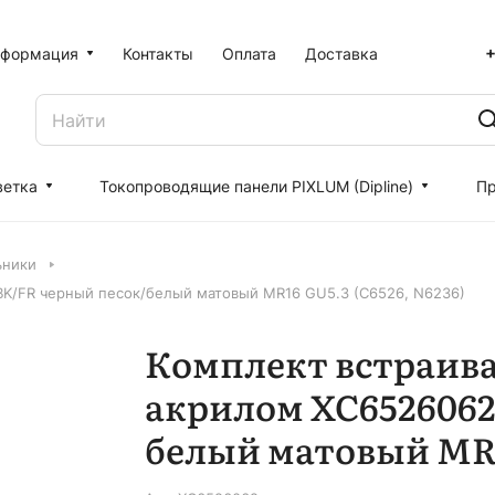
+
формация
Контакты
Оплата
Доставка
ветка
Токопроводящие панели PIXLUM (Dipline)
Пр
ьники
BK/FR черный песок/белый матовый MR16 GU5.3 (C6526, N6236)
Комплект встраива
акрилом XC6526062
белый матовый MR16