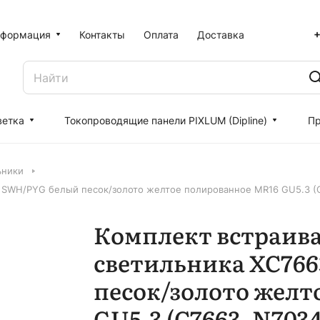
+
формация
Контакты
Оплата
Доставка
ветка
Токопроводящие панели PIXLUM (Dipline)
Пр
ьники
 SWH/PYG белый песок/золото желтое полированное MR16 GU5.3 (
Комплект встраив
светильника XC76
песок/золото желт
GU5.3 (C7663, N7034