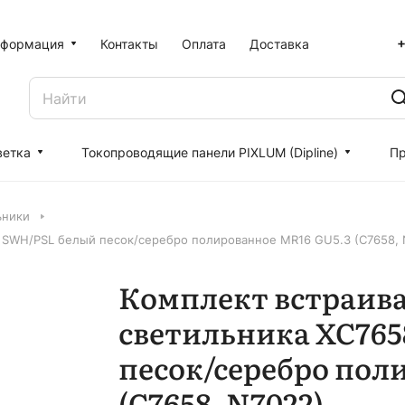
+
формация
Контакты
Оплата
Доставка
ветка
Токопроводящие панели PIXLUM (Dipline)
Пр
ьники
 SWH/PSL белый песок/серебро полированное MR16 GU5.3 (C7658, 
Комплект встраив
светильника XC76
песок/серебро пол
(C7658, N7022)