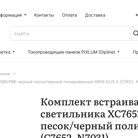
+
формация
Контакты
Оплата
Доставка
ветка
Токопроводящие панели PIXLUM (Dipline)
Пр
ьники
 SBK/PBK черный песок/черный полированный MR16 GU5.3 (C7652, 
Комплект встраив
светильника XC765
песок/черный пол
(C7652, N7031)