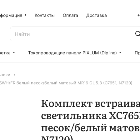
+
формация
Контакты
Оплата
Доставка
ветка
Токопроводящие панели PIXLUM (Dipline)
Пр
ьники
 SWH/FR белый песок/белый матовый MR16 GU5.3 (C7651, N7120)
Комплект встраив
светильника XC765
песок/белый матов
N7120)