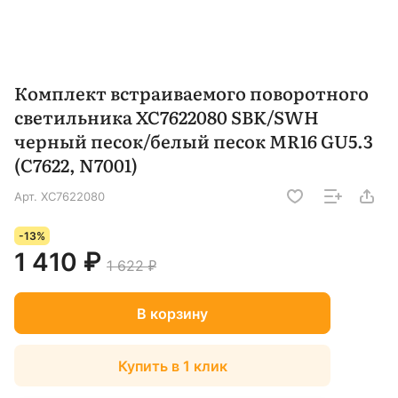
Комплект встраиваемого поворотного
светильника XC7622080 SBK/SWH
черный песок/белый песок MR16 GU5.3
(C7622, N7001)
Арт.
XC7622080
-13%
1 410 ₽
1 622 ₽
В корзину
Купить в 1 клик