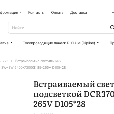
+
формация
Контакты
Оплата
Доставка
ветка
Токопроводящие панели PIXLUM (Dipline)
Пр
ьники
Встраиваемые светильники
0 3W+3W 6400K/3000K 85-265V D105*28
Встраиваемый cве
подсветкой DCR370
265V D105*28