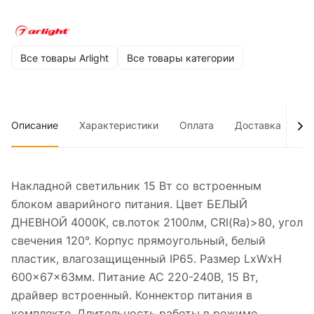
Все товары Arlight
Все товары категории
Описание
Характеристики
Оплата
Доставка
До
Накладной светильник 15 Вт со встроенным
блоком аварийного питания. Цвет БЕЛЫЙ
ДНЕВНОЙ 4000K, св.поток 2100лм, CRI(Ra)>80, угол
свечения 120°. Корпус прямоугольный, белый
пластик, влагозащищенный IP65. Размер LxWxH
600x67x63мм. Питание AC 220-240В, 15 Вт,
драйвер встроенный. Коннектор питания в
комплекте. Длительность работы в режиме