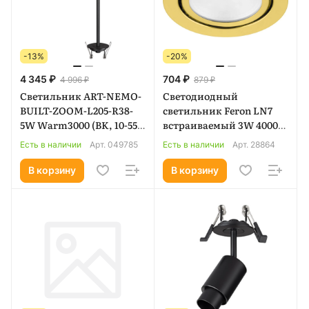
-13%
-20%
4 345 ₽
704 ₽
4 996 ₽
879 ₽
Светильник ART-NEMO-
Светодиодный
BUILT-ZOOM-L205-R38-
светильник Feron LN7
5W Warm3000 (BK, 10-55
встраиваемый 3W 4000K
deg, 24V) (Arlight, IP20
золотистый (28864)
Есть в наличии
Арт.
049785
Есть в наличии
Арт.
28864
Металл, 5 лет) 049785
В корзину
В корзину