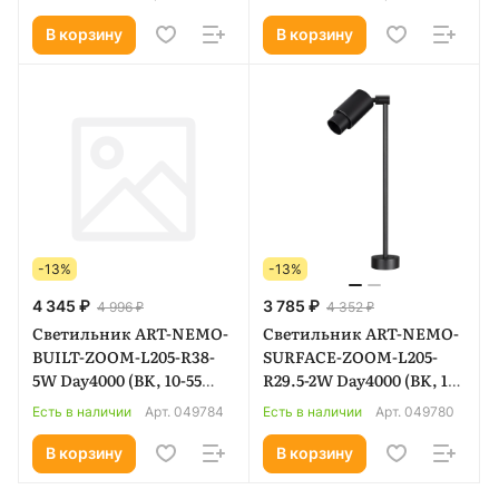
Металл, 5 лет) 049768
В корзину
В корзину
-13%
-13%
4 345 ₽
3 785 ₽
4 996 ₽
4 352 ₽
Светильник ART-NEMO-
Светильник ART-NEMO-
BUILT-ZOOM-L205-R38-
SURFACE-ZOOM-L205-
5W Day4000 (BK, 10-55
R29.5-2W Day4000 (BK, 15-
deg, 24V) (Arlight, IP20
45 deg, 24V) (Arlight, IP20
Есть в наличии
Арт.
049784
Есть в наличии
Арт.
049780
Металл, 5 лет) 049784
Металл, 5 лет) 049780
В корзину
В корзину