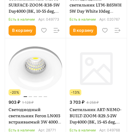
SURFACE-ZOOM-R38-5W
светильник LTM-R65WH
Day4000 (BK, 10-55 deg,
5W Day White 10deg
24V) (Arlight, IP20
(Arlight, IP40 Металл, 3
Есть в наличии
Арт.
049773
Есть в наличии
Арт.
020767
Металл, 5 лет) 049773
года) 020767
В корзину
В корзину
-20%
-13%
903 ₽
3 703 ₽
1 128 ₽
4 258 ₽
Светодиодный
Светильник ART-NEMO-
светильник Feron LN003
BUILT-ZOOM-R29.5-2W
встраиваемый 3W 4000K
Day4000 (BK, 15-45 deg,
белый (28771)
24V) (Arlight, IP20
Есть в наличии
Арт.
28771
Есть в наличии
Арт.
049768