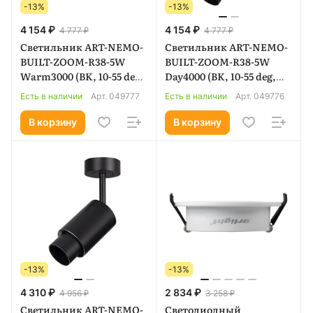
-13%
-13%
4 154 ₽
4 154 ₽
4 777 ₽
4 777 ₽
Светильник ART-NEMO-
Светильник ART-NEMO-
BUILT-ZOOM-R38-5W
BUILT-ZOOM-R38-5W
Warm3000 (BK, 10-55 deg,
Day4000 (BK, 10-55 deg,
24V) (Arlight, IP20
24V) (Arlight, IP20
Есть в наличии
Арт.
049777
Есть в наличии
Арт.
049776
Металл, 5 лет) 049777
Металл, 5 лет) 049776
В корзину
В корзину
-13%
-13%
4 310 ₽
2 834 ₽
4 956 ₽
3 258 ₽
Светильник ART-NEMO-
Светодиодный