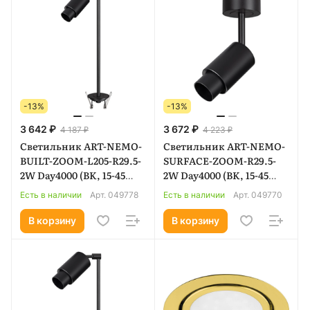
-13%
-13%
3 642 ₽
3 672 ₽
4 187 ₽
4 223 ₽
Светильник ART-NEMO-
Светильник ART-NEMO-
BUILT-ZOOM-L205-R29.5-
SURFACE-ZOOM-R29.5-
2W Day4000 (BK, 15-45
2W Day4000 (BK, 15-45
deg, 24V) (Arlight, IP20
deg, 24V) (Arlight, IP20
Есть в наличии
Арт.
049778
Есть в наличии
Арт.
049770
Металл, 5 лет) 049778
Металл, 5 лет) 049770
В корзину
В корзину