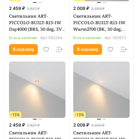
2 459 ₽
2 008 ₽
2 827 ₽
2 309 ₽
Светильник ART-
Светильник ART-
PICCOLO-BUILT-R13-1W
PICCOLO-BUILT-R13-1W
Day4000 (BRS, 30 deg, 3V)
Warm2700 (BK, 30 deg,
(Arlight, IP40 Металл, 3
3V) (Arlight, IP40
Есть в наличии
Арт.
062244
Есть в наличии
Арт.
061673
года) 062244
Металл, 3 года) 061673
В корзину
В корзину
-13%
-13%
2 459 ₽
2 008 ₽
2 827 ₽
2 309 ₽
Светильник ART-
Светильник ART-
PICCOLO-BUILT-R13-1W
PICCOLO-BUILT-R13-1W