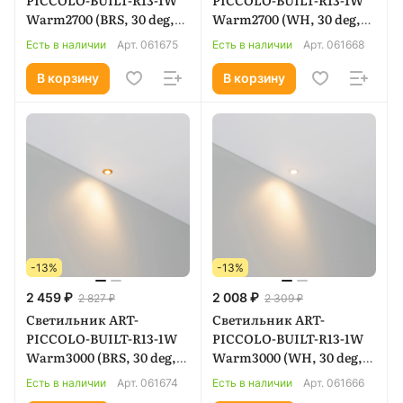
Warm2700 (BRS, 30 deg,
Warm2700 (WH, 30 deg,
3V) (Arlight, IP40
3V) (Arlight, IP40
Есть в наличии
Арт.
061675
Есть в наличии
Арт.
061668
Металл, 3 года) 061675
Металл, 3 года) 061668
В корзину
В корзину
-13%
-13%
2 459 ₽
2 008 ₽
2 827 ₽
2 309 ₽
Светильник ART-
Светильник ART-
PICCOLO-BUILT-R13-1W
PICCOLO-BUILT-R13-1W
Warm3000 (BRS, 30 deg,
Warm3000 (WH, 30 deg,
3V) (Arlight, IP40
3V) (Arlight, IP40
Есть в наличии
Арт.
061674
Есть в наличии
Арт.
061666
Металл, 3 года) 061674
Металл, 3 года) 061666