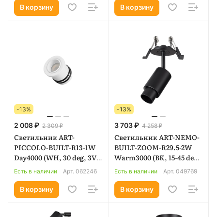
В корзину
В корзину
-13%
-13%
2 008 ₽
3 703 ₽
2 309 ₽
4 258 ₽
Светильник ART-
Светильник ART-NEMO-
PICCOLO-BUILT-R13-1W
BUILT-ZOOM-R29.5-2W
Day4000 (WH, 30 deg, 3V)
Warm3000 (BK, 15-45 deg,
(Arlight, IP40 Металл, 3
24V) (Arlight, IP20
Есть в наличии
Арт.
062246
Есть в наличии
Арт.
049769
года) 062246
Металл, 5 лет) 049769
В корзину
В корзину