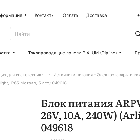
+
формация
Контакты
Оплата
Доставка
ветка
Токопроводящие панели PIXLUM (Dipline)
Пр
их для светотехники.
Источники питания - Электротовары и к
ght, IP65 Металл, 5 лет) 049618
Блок питания ARPV
26V, 10A, 240W) (Arl
049618